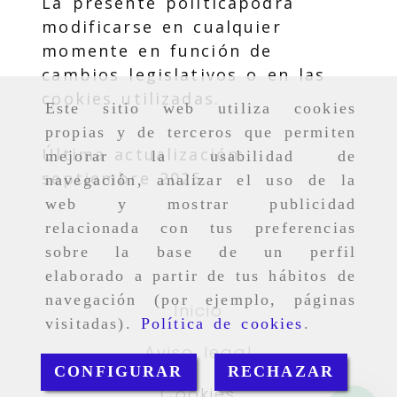
La presente políticapodrá
modificarse en cualquier
momente en función de
cambios legislativos o en las
cookies utilizadas.
Este sitio web utiliza cookies
propias y de terceros que permiten
Última actualización:
mejorar la usabilidad de
septiembre 2025
navegación, analizar el uso de la
web y mostrar publicidad
relacionada con tus preferencias
sobre la base de un perfil
elaborado a partir de tus hábitos de
navegación (por ejemplo, páginas
Inicio
visitadas).
Política de cookies
.
Aviso legal
CONFIGURAR
RECHAZAR
Cookies