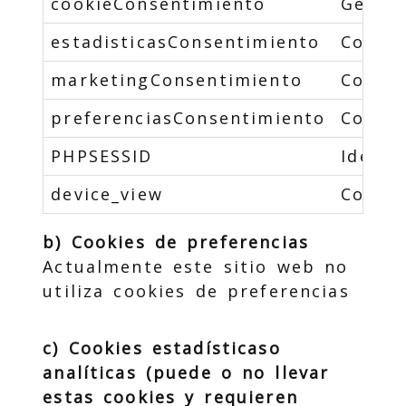
cookieConsentimiento
Gestio
estadisticasConsentimiento
Contro
marketingConsentimiento
Contro
preferenciasConsentimiento
Contro
PHPSESSID
Identi
device_view
Contro
b) Cookies de preferencias
Actualmente este sitio web no
utiliza cookies de preferencias
c) Cookies estadísticaso
analíticas (puede o no llevar
estas cookies y requieren