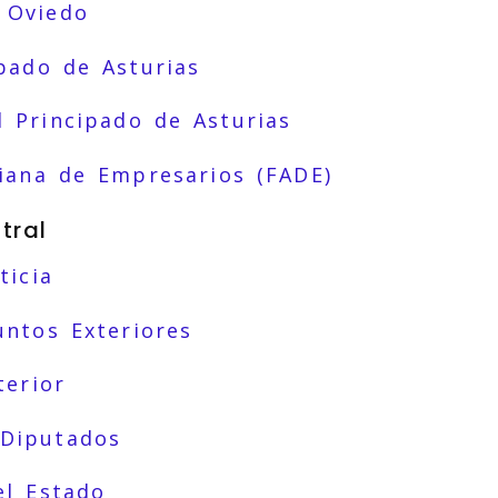
 Oviedo
ipado de Asturias
l Principado de Asturias
iana de Empresarios (FADE)
tral
ticia
untos Exteriores
terior
 Diputados
el Estado